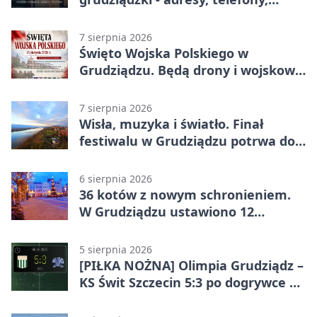
godziny otwarcia
7 sierpnia 2026
Święto Wojska Polskiego w
Grudziądzu. Będą drony i wojskowa
grochówka
7 sierpnia 2026
Wisła, muzyka i światło. Finał
festiwalu w Grudziądzu potrwa do
wieczora
6 sierpnia 2026
36 kotów z nowym schronieniem.
W Grudziądzu ustawiono 12
potrójnych budek
5 sierpnia 2026
[PIŁKA NOŻNA] Olimpia Grudziądz –
KS Świt Szczecin 5:3 po dogrywce w
Pucharze Polski. Gospodarze
odwrócili losy meczu