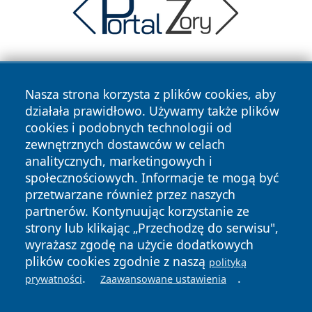
Nasza strona korzysta z plików cookies, aby
działała prawidłowo. Używamy także plików
cookies i podobnych technologii od
zewnętrznych dostawców w celach
Copyright © 2026 wrotagrudziadza.pl Wszystkie prawa
analitycznych, marketingowych i
zastrzeżone.
społecznościowych. Informacje te mogą być
przetwarzane również przez naszych
partnerów. Kontynuując korzystanie ze
Polityka
Polityka
News
Autorzy
strony lub klikając „Przechodzę do serwisu",
Prywatności
Cookies
wyrażasz zgodę na użycie dodatkowych
plików cookies zgodnie z naszą
polityką
.
.
prywatności
Zaawansowane ustawienia