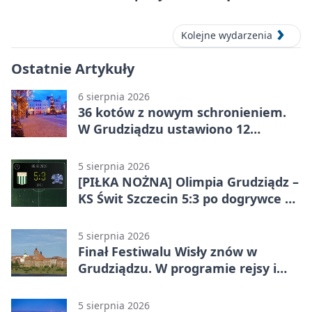
Kolejne wydarzenia
Ostatnie Artykuły
6 sierpnia 2026
36 kotów z nowym schronieniem.
W Grudziądzu ustawiono 12
potrójnych budek
5 sierpnia 2026
[PIŁKA NOŻNA] Olimpia Grudziądz –
KS Świt Szczecin 5:3 po dogrywce w
Pucharze Polski. Gospodarze
odwrócili losy meczu
5 sierpnia 2026
Finał Festiwalu Wisły znów w
Grudziądzu. W programie rejsy i
parady
5 sierpnia 2026