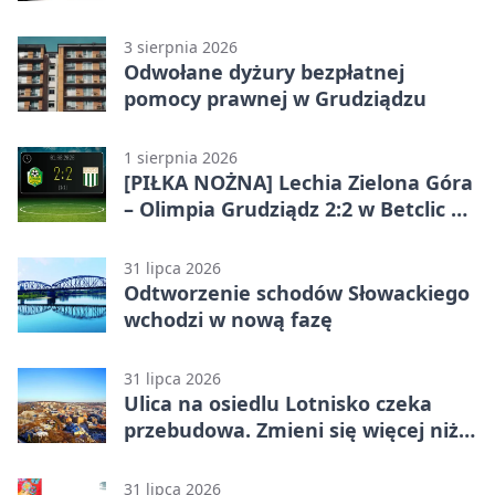
jubileusz
3 sierpnia 2026
Odwołane dyżury bezpłatnej
pomocy prawnej w Grudziądzu
1 sierpnia 2026
[PIŁKA NOŻNA] Lechia Zielona Góra
– Olimpia Grudziądz 2:2 w Betclic 2.
lidze. Olimpia wyrwała punkt w
końcówce
31 lipca 2026
Odtworzenie schodów Słowackiego
wchodzi w nową fazę
31 lipca 2026
Ulica na osiedlu Lotnisko czeka
przebudowa. Zmieni się więcej niż
nawierzchnia
31 lipca 2026