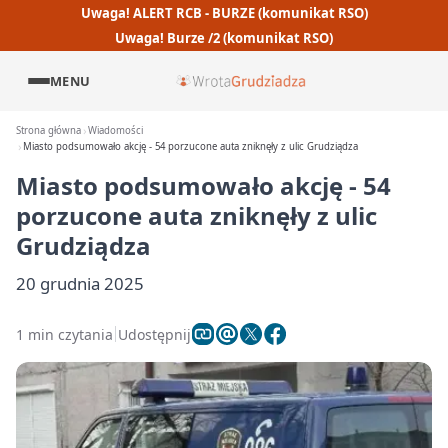
Uwaga! ALERT RCB - BURZE (komunikat RSO)
Uwaga! Burze /2 (komunikat RSO)
MENU
Strona główna
Wiadomości
Miasto podsumowało akcję - 54 porzucone auta zniknęły z ulic Grudziądza
Miasto podsumowało akcję - 54
porzucone auta zniknęły z ulic
Grudziądza
20 grudnia 2025
1 min czytania
Udostępnij