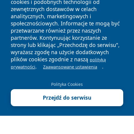
cookies i podobnych technologii od
zewnętrznych dostawców w celach
analitycznych, marketingowych i
społecznościowych. Informacje te mogą być
przetwarzane również przez naszych
partnerów. Kontynuując korzystanie ze
Copyright © 2026 wrotagrudziadza.pl Wszystkie prawa
zastrzeżone.
strony lub klikając „Przechodzę do serwisu",
wyrażasz zgodę na użycie dodatkowych
plików cookies zgodnie z naszą
polityką
Polityka
Polityka
.
.
prywatności
Zaawansowane ustawienia
News
Autorzy
Prywatności
Cookies
Polityka Cookies
Przejdź do serwisu