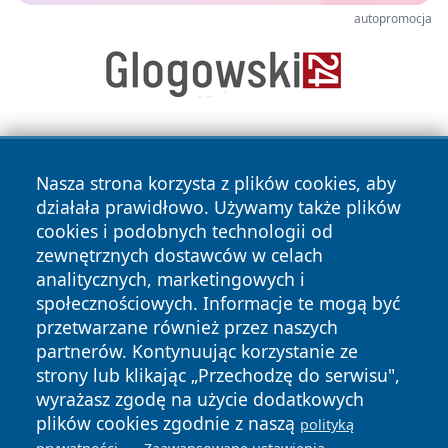
autopromocja
Nasza strona korzysta z plików cookies, aby
działała prawidłowo. Używamy także plików
cookies i podobnych technologii od
zewnętrznych dostawców w celach
Copyright © 2026 wrotagrudziadza.pl Wszystkie prawa
analitycznych, marketingowych i
zastrzeżone.
społecznościowych. Informacje te mogą być
przetwarzane również przez naszych
partnerów. Kontynuując korzystanie ze
Polityka
Polityka
News
Autorzy
strony lub klikając „Przechodzę do serwisu",
Prywatności
Cookies
wyrażasz zgodę na użycie dodatkowych
plików cookies zgodnie z naszą
polityką
.
.