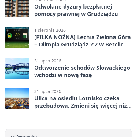
Odwołane dyżury bezpłatnej
pomocy prawnej w Grudziądzu
1 sierpnia 2026
[PIŁKA NOŻNA] Lechia Zielona Góra
– Olimpia Grudziądz 2:2 w Betclic 2.
lidze. Olimpia wyrwała punkt w
końcówce
31 lipca 2026
Odtworzenie schodów Słowackiego
wchodzi w nową fazę
31 lipca 2026
Ulica na osiedlu Lotnisko czeka
przebudowa. Zmieni się więcej niż
nawierzchnia
<< Poprzedni