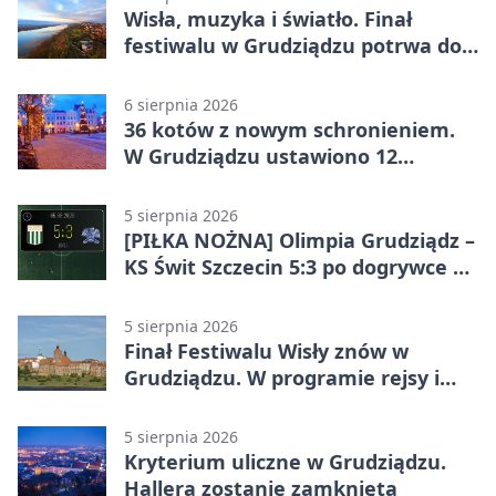
Wisła, muzyka i światło. Finał
festiwalu w Grudziądzu potrwa do
wieczora
6 sierpnia 2026
36 kotów z nowym schronieniem.
W Grudziądzu ustawiono 12
potrójnych budek
5 sierpnia 2026
[PIŁKA NOŻNA] Olimpia Grudziądz –
KS Świt Szczecin 5:3 po dogrywce w
Pucharze Polski. Gospodarze
odwrócili losy meczu
5 sierpnia 2026
Finał Festiwalu Wisły znów w
Grudziądzu. W programie rejsy i
parady
5 sierpnia 2026
Kryterium uliczne w Grudziądzu.
Hallera zostanie zamknięta