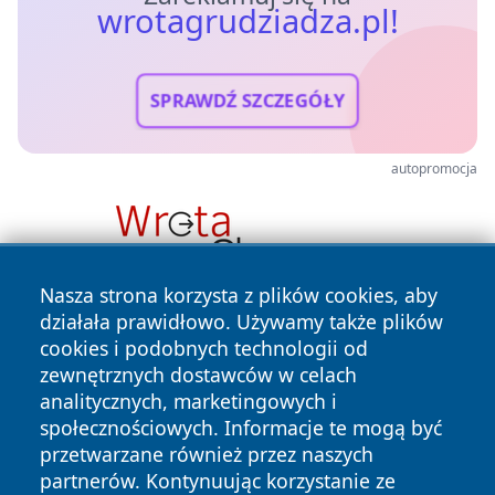
wrotagrudziadza.pl!
SPRAWDŹ SZCZEGÓŁY
autopromocja
Nasza strona korzysta z plików cookies, aby
działała prawidłowo. Używamy także plików
cookies i podobnych technologii od
zewnętrznych dostawców w celach
analitycznych, marketingowych i
społecznościowych. Informacje te mogą być
przetwarzane również przez naszych
Copyright © 2026 wrotagrudziadza.pl Wszystkie prawa
zastrzeżone.
partnerów. Kontynuując korzystanie ze