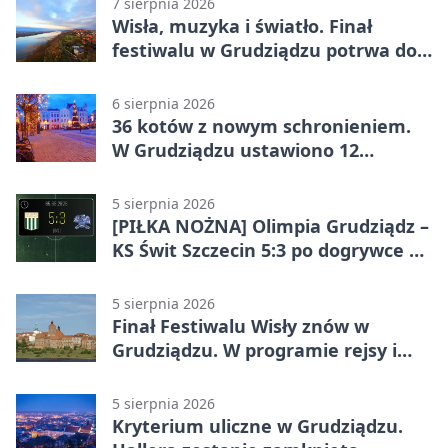
7 sierpnia 2026
Wisła, muzyka i światło. Finał
festiwalu w Grudziądzu potrwa do
wieczora
6 sierpnia 2026
36 kotów z nowym schronieniem.
W Grudziądzu ustawiono 12
potrójnych budek
5 sierpnia 2026
[PIŁKA NOŻNA] Olimpia Grudziądz –
KS Świt Szczecin 5:3 po dogrywce w
Pucharze Polski. Gospodarze
odwrócili losy meczu
5 sierpnia 2026
Finał Festiwalu Wisły znów w
Grudziądzu. W programie rejsy i
parady
5 sierpnia 2026
Kryterium uliczne w Grudziądzu.