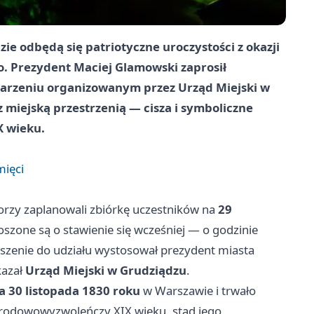
ie odbędą się patriotyczne uroczystości z okazji
o. Prezydent
Maciej Glamowski
zaprosił
darzeniu organizowanym przez
Urząd Miejski w
 z miejską przestrzenią — cisza i symboliczne
X wieku.
mięci
orzy zaplanowali zbiórkę uczestników na
29
roszone są o stawienie się wcześniej — o godzinie
oszenie do udziału wystosował prezydent miasta
kazał
Urząd Miejski w Grudziądzu
.
a 30 listopada 1830 roku
w Warszawie i trwało
narodowowyzwoleńczy XIX wieku, stąd jego