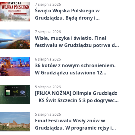
7 sierpnia 2026
Święto Wojska Polskiego w
Grudziądzu. Będą drony i
wojskowa grochówka
7 sierpnia 2026
Wisła, muzyka i światło. Finał
festiwalu w Grudziądzu potrwa do
wieczora
6 sierpnia 2026
36 kotów z nowym schronieniem.
W Grudziądzu ustawiono 12
potrójnych budek
5 sierpnia 2026
[PIŁKA NOŻNA] Olimpia Grudziądz
– KS Świt Szczecin 5:3 po dogrywce
w Pucharze Polski. Gospodarze
odwrócili losy meczu
5 sierpnia 2026
Finał Festiwalu Wisły znów w
Grudziądzu. W programie rejsy i
parady