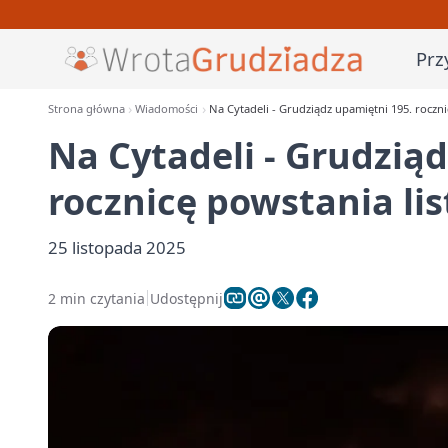
Prz
Strona główna
Wiadomości
Na Cytadeli - Grudziądz upamiętni 195. rocz
Na Cytadeli - Grudzią
rocznicę powstania l
25 listopada 2025
2 min czytania
Udostępnij