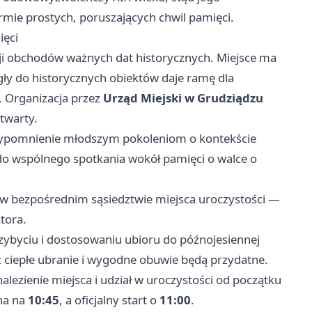
rmie prostych, poruszających chwil pamięci.
ięci
ycji obchodów ważnych dat historycznych. Miejsce ma
gły do historycznych obiektów daje ramę dla
y. Organizacja przez
Urząd Miejski w Grudziądzu
twarty.
rzypomnienie młodszym pokoleniom o kontekście
do wspólnego spotkania wokół pamięci o walce o
 w bezpośrednim sąsiedztwie miejsca uroczystości —
tora.
ybyciu i dostosowaniu ubioru do późnojesiennej
 ciepłe ubranie i wygodne obuwie będą przydatne.
nalezienie miejsca i udział w uroczystości od początku
na na
10:45
, a oficjalny start o
11:00
.