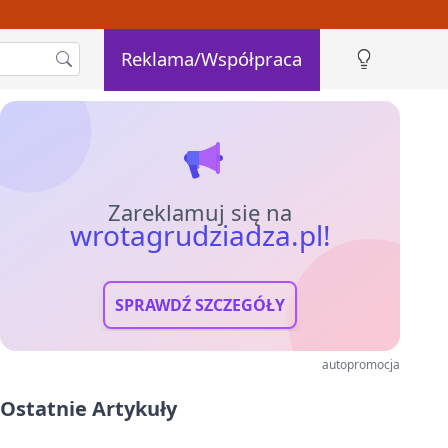
Reklama/Współpraca
Zareklamuj się na
wrotagrudziadza.pl!
SPRAWDŹ SZCZEGÓŁY
autopromocja
Ostatnie Artykuły