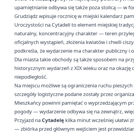
upamiętnianie odbywa się także poza stolicą — w fo
Grudziądz wpisuje rocznicę w miejski kalendarz pam
Uroczystości na Cytadeli to element miejskiej trad
naturalny, koncentracyjny charakter — teren przyle
oficjalnych wystąpień, złożenia kwiatów i chwili cisz
podkreśla, że wydarzenie ma charakter publiczny i o
Dla miasta takie obchody są także sposobem na p
historycznym wydarzeń z XIX wieku oraz na okazję 
niepodległość.
Na miejscu możliwe są ograniczenia ruchu pieszych
szczegóły logistyczne podane zostały przez organiza
Mieszkańcy powinni pamiętać o wyprzedzającym prz
pogody — wydarzenie odbywa się na zewnątrz, więc
Przyjazd na
Cytadelę
kilka minut wcześniej ułatwi z
— zbiórka przed głównym wejściem jest przewidzia