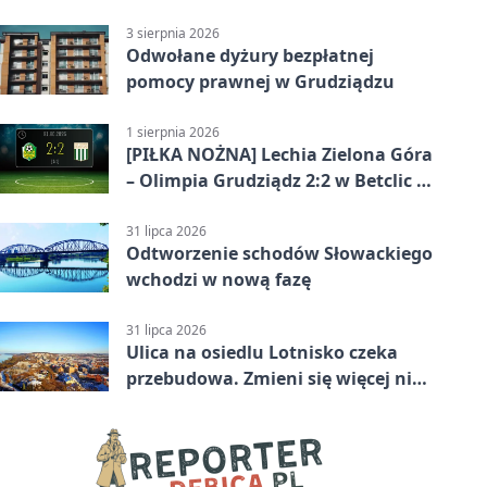
jubileusz
3 sierpnia 2026
Odwołane dyżury bezpłatnej
pomocy prawnej w Grudziądzu
1 sierpnia 2026
[PIŁKA NOŻNA] Lechia Zielona Góra
– Olimpia Grudziądz 2:2 w Betclic 2.
lidze. Olimpia wyrwała punkt w
końcówce
31 lipca 2026
Odtworzenie schodów Słowackiego
wchodzi w nową fazę
31 lipca 2026
Ulica na osiedlu Lotnisko czeka
przebudowa. Zmieni się więcej niż
nawierzchnia