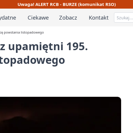
Uwaga! ALERT RCB - BURZE (komunikat RSO)
ydatne
Ciekawe
Zobacz
Kontakt
nicę powstania listopadowego
dz upamiętni 195.
istopadowego