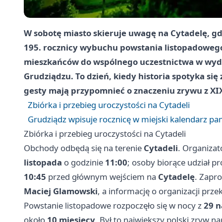
W sobotę miasto skieruje uwagę na Cytadelę, gdz
195. rocznicy
wybuchu powstania listopadoweg
mieszkańców do wspólnego uczestnictwa w wy
Grudziądzu
. To dzień, kiedy historia spotyka się
gesty mają przypomnieć o znaczeniu zrywu z XI
Zbiórka i przebieg uroczystości na Cytadeli
Grudziądz wpisuje rocznicę w miejski kalendarz pa
Zbiórka i przebieg uroczystości na Cytadeli
Obchody odbędą się na terenie
Cytadeli
. Organizat
listopada
o godzinie
11:00
; osoby biorące udział p
10:45
przed głównym wejściem na
Cytadelę
. Zapr
Maciej Glamowski
, a informację o organizacji prze
Powstanie listopadowe rozpoczęło się w nocy z
29 n
około
10 miesięcy
. Był to największy polski zryw 