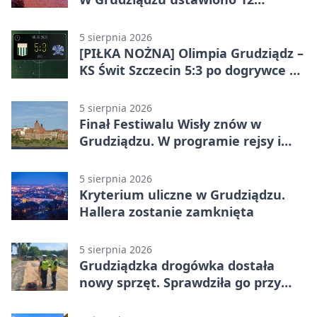
potrójnych budek
5 sierpnia 2026
[PIŁKA NOŻNA] Olimpia Grudziądz –
KS Świt Szczecin 5:3 po dogrywce w
Pucharze Polski. Gospodarze
odwrócili losy meczu
5 sierpnia 2026
Finał Festiwalu Wisły znów w
Grudziądzu. W programie rejsy i
parady
5 sierpnia 2026
Kryterium uliczne w Grudziądzu.
Hallera zostanie zamknięta
5 sierpnia 2026
Grudziądzka drogówka dostała
nowy sprzęt. Sprawdziła go przy
ciągniku