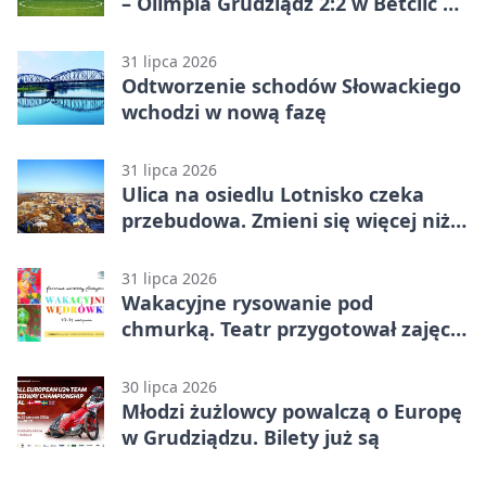
– Olimpia Grudziądz 2:2 w Betclic 2.
lidze. Olimpia wyrwała punkt w
końcówce
31 lipca 2026
Odtworzenie schodów Słowackiego
wchodzi w nową fazę
31 lipca 2026
Ulica na osiedlu Lotnisko czeka
przebudowa. Zmieni się więcej niż
nawierzchnia
31 lipca 2026
Wakacyjne rysowanie pod
chmurką. Teatr przygotował zajęcia
dla młodych
30 lipca 2026
Młodzi żużlowcy powalczą o Europę
w Grudziądzu. Bilety już są