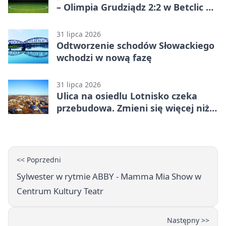
– Olimpia Grudziądz 2:2 w Betclic 2.
lidze. Olimpia wyrwała punkt w
końcówce
31 lipca 2026
Odtworzenie schodów Słowackiego
wchodzi w nową fazę
31 lipca 2026
Ulica na osiedlu Lotnisko czeka
przebudowa. Zmieni się więcej niż
nawierzchnia
<< Poprzedni
Sylwester w rytmie ABBY - Mamma Mia Show w
Centrum Kultury Teatr
Następny >>