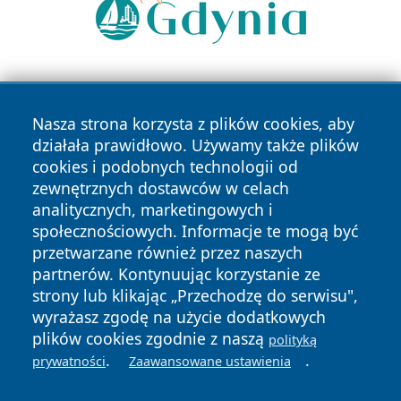
Nasza strona korzysta z plików cookies, aby
działała prawidłowo. Używamy także plików
cookies i podobnych technologii od
zewnętrznych dostawców w celach
Copyright © 2026 wrotagrudziadza.pl Wszystkie prawa
analitycznych, marketingowych i
zastrzeżone.
społecznościowych. Informacje te mogą być
przetwarzane również przez naszych
partnerów. Kontynuując korzystanie ze
Polityka
Polityka
News
Autorzy
strony lub klikając „Przechodzę do serwisu",
Prywatności
Cookies
wyrażasz zgodę na użycie dodatkowych
plików cookies zgodnie z naszą
polityką
.
.
prywatności
Zaawansowane ustawienia