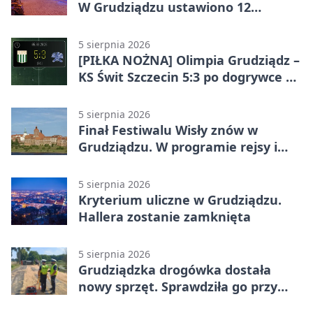
W Grudziądzu ustawiono 12
potrójnych budek
5 sierpnia 2026
[PIŁKA NOŻNA] Olimpia Grudziądz –
KS Świt Szczecin 5:3 po dogrywce w
Pucharze Polski. Gospodarze
odwrócili losy meczu
5 sierpnia 2026
Finał Festiwalu Wisły znów w
Grudziądzu. W programie rejsy i
parady
5 sierpnia 2026
Kryterium uliczne w Grudziądzu.
Hallera zostanie zamknięta
5 sierpnia 2026
Grudziądzka drogówka dostała
nowy sprzęt. Sprawdziła go przy
ciągniku