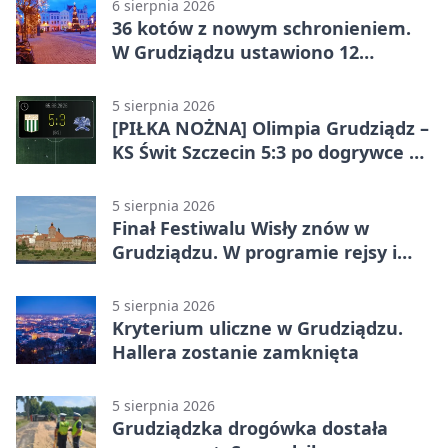
6 sierpnia 2026
36 kotów z nowym schronieniem.
W Grudziądzu ustawiono 12
potrójnych budek
5 sierpnia 2026
[PIŁKA NOŻNA] Olimpia Grudziądz –
KS Świt Szczecin 5:3 po dogrywce w
Pucharze Polski. Gospodarze
odwrócili losy meczu
5 sierpnia 2026
Finał Festiwalu Wisły znów w
Grudziądzu. W programie rejsy i
parady
5 sierpnia 2026
Kryterium uliczne w Grudziądzu.
Hallera zostanie zamknięta
5 sierpnia 2026
Grudziądzka drogówka dostała