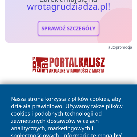
wrotagrudziadza.pl!
SPRAWDŹ SZCZEGÓŁY
autopromocja
Nasza strona korzysta z plików cookies, aby
działała prawidłowo. Używamy także plików
cookies i podobnych technologii od
zewnętrznych dostawców w celach
Copyright © 2026 wrotagrudziadza.pl Wszystkie prawa
analitycznych, marketingowych i
zastrzeżone.
społecznościowych. Informacje te mogą być