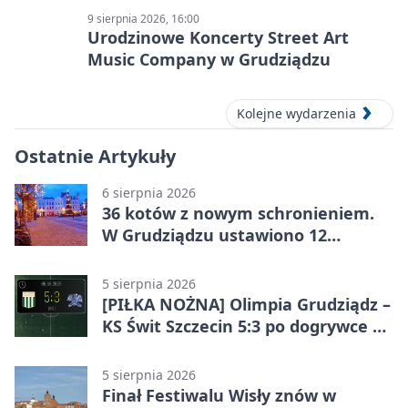
9 sierpnia 2026, 16:00
Urodzinowe Koncerty Street Art
Music Company w Grudziądzu
Kolejne wydarzenia
Ostatnie Artykuły
6 sierpnia 2026
36 kotów z nowym schronieniem.
W Grudziądzu ustawiono 12
potrójnych budek
5 sierpnia 2026
[PIŁKA NOŻNA] Olimpia Grudziądz –
KS Świt Szczecin 5:3 po dogrywce w
Pucharze Polski. Gospodarze
odwrócili losy meczu
5 sierpnia 2026
Finał Festiwalu Wisły znów w