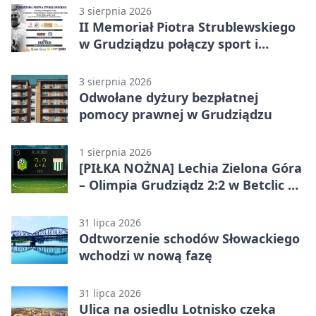
3 sierpnia 2026
II Memoriał Piotra Strublewskiego
w Grudziądzu połączy sport i
jubileusz
3 sierpnia 2026
Odwołane dyżury bezpłatnej
pomocy prawnej w Grudziądzu
1 sierpnia 2026
[PIŁKA NOŻNA] Lechia Zielona Góra
– Olimpia Grudziądz 2:2 w Betclic 2.
lidze. Olimpia wyrwała punkt w
końcówce
31 lipca 2026
Odtworzenie schodów Słowackiego
wchodzi w nową fazę
31 lipca 2026
Ulica na osiedlu Lotnisko czeka