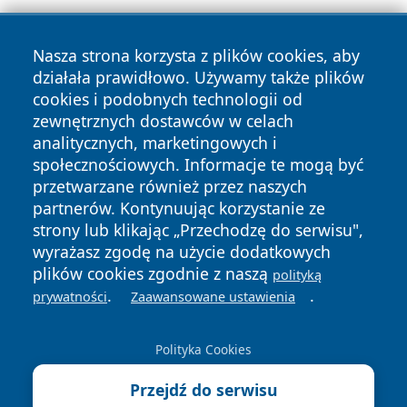
Nasza strona korzysta z plików cookies, aby
działała prawidłowo. Używamy także plików
cookies i podobnych technologii od
zewnętrznych dostawców w celach
Copyright © 2026 wrotagrudziadza.pl Wszystkie prawa
analitycznych, marketingowych i
zastrzeżone.
społecznościowych. Informacje te mogą być
przetwarzane również przez naszych
partnerów. Kontynuując korzystanie ze
Polityka
Polityka
News
Autorzy
strony lub klikając „Przechodzę do serwisu",
Prywatności
Cookies
wyrażasz zgodę na użycie dodatkowych
plików cookies zgodnie z naszą
polityką
.
.
prywatności
Zaawansowane ustawienia
Polityka Cookies
Przejdź do serwisu