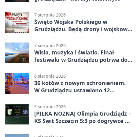
godziny otwarcia
7 sierpnia 2026
Święto Wojska Polskiego w
Grudziądzu. Będą drony i wojskowa
grochówka
7 sierpnia 2026
Wisła, muzyka i światło. Finał
festiwalu w Grudziądzu potrwa do
wieczora
6 sierpnia 2026
36 kotów z nowym schronieniem.
W Grudziądzu ustawiono 12
potrójnych budek
5 sierpnia 2026
[PIŁKA NOŻNA] Olimpia Grudziądz –
KS Świt Szczecin 5:3 po dogrywce w
Pucharze Polski. Gospodarze
odwrócili losy meczu