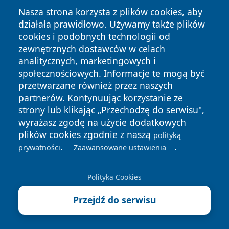
Nasza strona korzysta z plików cookies, aby
działała prawidłowo. Używamy także plików
cookies i podobnych technologii od
zewnętrznych dostawców w celach
Copyright © 2026 wrotagrudziadza.pl Wszystkie prawa
analitycznych, marketingowych i
zastrzeżone.
społecznościowych. Informacje te mogą być
przetwarzane również przez naszych
partnerów. Kontynuując korzystanie ze
Polityka
Polityka
News
Autorzy
strony lub klikając „Przechodzę do serwisu",
Prywatności
Cookies
wyrażasz zgodę na użycie dodatkowych
plików cookies zgodnie z naszą
polityką
.
.
prywatności
Zaawansowane ustawienia
Polityka Cookies
Przejdź do serwisu