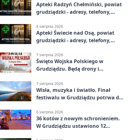
Apteki Radzyń Chełmiński, powiat
grudziądzki - adresy, telefony,
godziny otwarcia
8 sierpnia 2026
Apteki Świecie nad Osą, powiat
grudziądzki - adresy, telefony,
godziny otwarcia
7 sierpnia 2026
Święto Wojska Polskiego w
Grudziądzu. Będą drony i
wojskowa grochówka
7 sierpnia 2026
Wisła, muzyka i światło. Finał
festiwalu w Grudziądzu potrwa do
wieczora
6 sierpnia 2026
36 kotów z nowym schronieniem.
W Grudziądzu ustawiono 12
potrójnych budek