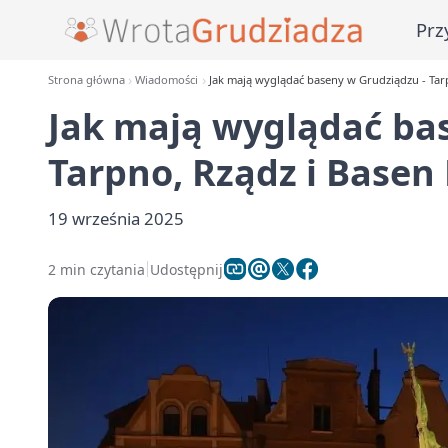
Prz
Strona główna
Wiadomości
Jak mają wyglądać baseny w Grudziądzu - Tar
Jak mają wyglądać ba
Tarpno, Rządz i Basen
19 września 2025
2 min czytania
Udostępnij