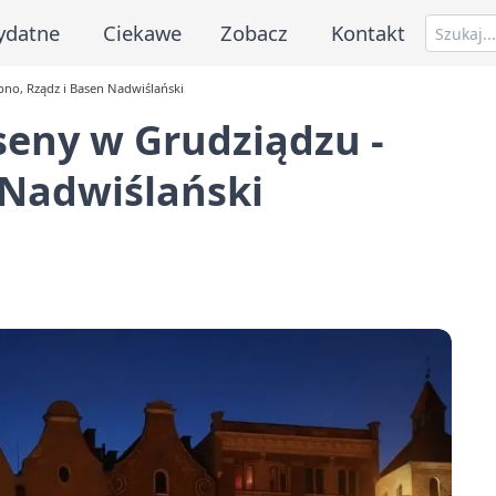
ydatne
Ciekawe
Zobacz
Kontakt
pno, Rządz i Basen Nadwiślański
seny w Grudziądzu -
 Nadwiślański