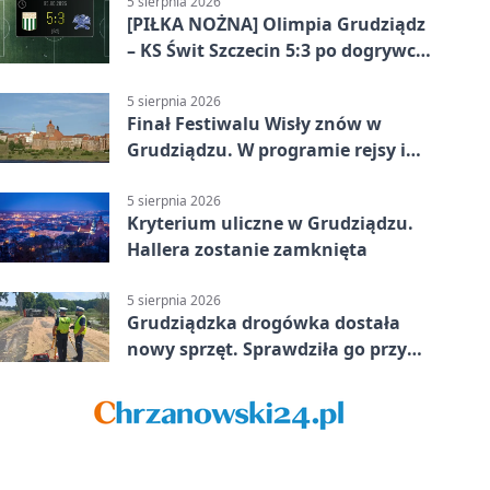
5 sierpnia 2026
[PIŁKA NOŻNA] Olimpia Grudziądz
– KS Świt Szczecin 5:3 po dogrywce
w Pucharze Polski. Gospodarze
odwrócili losy meczu
5 sierpnia 2026
Finał Festiwalu Wisły znów w
Grudziądzu. W programie rejsy i
parady
5 sierpnia 2026
Kryterium uliczne w Grudziądzu.
Hallera zostanie zamknięta
5 sierpnia 2026
Grudziądzka drogówka dostała
nowy sprzęt. Sprawdziła go przy
ciągniku