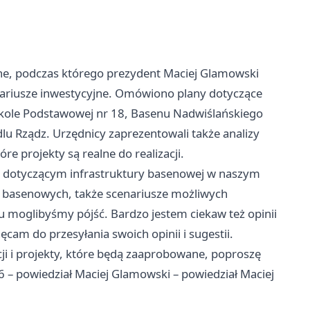
jne, podczas którego prezydent Maciej Glamowski
nariusze inwestycyjne. Omówiono plany dotyczące
zkole Podstawowej nr 18, Basenu Nadwiślańskiego
 Rządz. Urzędnicy zaprezentowali także analizy
re projekty są realne do realizacji.
m dotyczącym infrastruktury basenowej w naszym
w basenowych, także scenariusze możliwych
u moglibyśmy pójść. Bardzo jestem ciekaw też opinii
am do przesyłania swoich opinii i sugestii.
 i projekty, które będą zaaprobowane, poproszę
 – powiedział Maciej Glamowski – powiedział Maciej