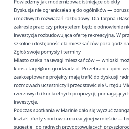
Powiedzmy jak modernizować istniejące obiekty
Dyskusja nie ograniczała się do ogólników — porusz
i możliwych rozwiązań rozbudowy. Dla Tarpna i Bas
zakresie prac: czy priorytetem będzie odnowienie ni
inwestycja rozbudowująca ofertę rekreacyjną. W pr
szkolne i dostępność dla mieszkańców poza godzina
Zgłoś swoje pomysły i terminy
Miasto czeka na uwagi mieszkańców — wnioski możn
konsultacje@um.grudziadz.pl
. Po zebraniu opinii 
zaakceptowane projekty mają trafić do dyskusji ra
rozmowach uczestniczyli przedstawiciele Urzędu Mie
rzeczowych i konkretnych propozycji, pomagających 
inwestycje.
Podczas spotkania w Marinie dało się wyczuć zaan
kształt oferty sportowo-rekreacyjnej w mieście — ter
sugestie i do radnych przygotowujących przyszłoro