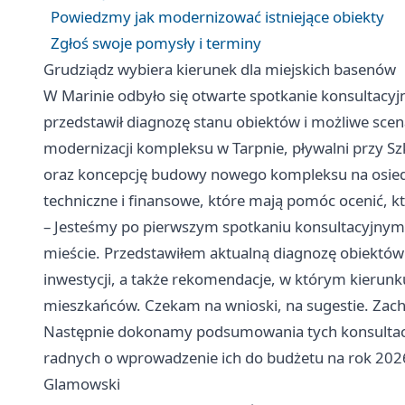
Powiedzmy jak modernizować istniejące obiekty
Zgłoś swoje pomysły i terminy
Grudziądz wybiera kierunek dla miejskich basenów
W Marinie odbyło się otwarte spotkanie konsultacy
przedstawił diagnozę stanu obiektów i możliwe sce
modernizacji kompleksu w Tarpnie, pływalni przy S
oraz koncepcję budowy nowego kompleksu na osiedlu
techniczne i finansowe, które mają pomóc ocenić, któ
– Jesteśmy po pierwszym spotkaniu konsultacyjny
mieście. Przedstawiłem aktualną diagnozę obiektó
inwestycji, a także rekomendacje, w którym kierunk
mieszkańców. Czekam na wnioski, na sugestie. Zachęc
Następnie dokonamy podsumowania tych konsultacji
radnych o wprowadzenie ich do budżetu na rok 2026
Glamowski