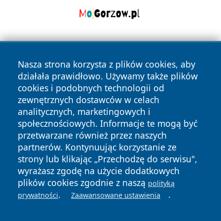
Nasza strona korzysta z plików cookies, aby
działała prawidłowo. Używamy także plików
cookies i podobnych technologii od
zewnętrznych dostawców w celach
Copyright © 2026 wrotagrudziadza.pl Wszystkie prawa
analitycznych, marketingowych i
zastrzeżone.
społecznościowych. Informacje te mogą być
przetwarzane również przez naszych
partnerów. Kontynuując korzystanie ze
Polityka
Polityka
News
Autorzy
strony lub klikając „Przechodzę do serwisu",
Prywatności
Cookies
wyrażasz zgodę na użycie dodatkowych
plików cookies zgodnie z naszą
polityką
.
.
prywatności
Zaawansowane ustawienia