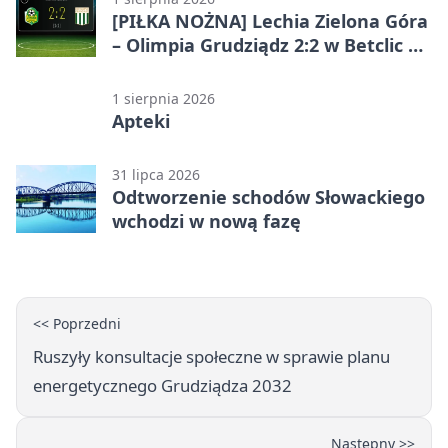
[PIŁKA NOŻNA] Lechia Zielona Góra
– Olimpia Grudziądz 2:2 w Betclic 2.
lidze. Olimpia wyrwała punkt w
końcówce
1 sierpnia 2026
Apteki
31 lipca 2026
Odtworzenie schodów Słowackiego
wchodzi w nową fazę
<< Poprzedni
Ruszyły konsultacje społeczne w sprawie planu
energetycznego Grudziądza 2032
Następny >>