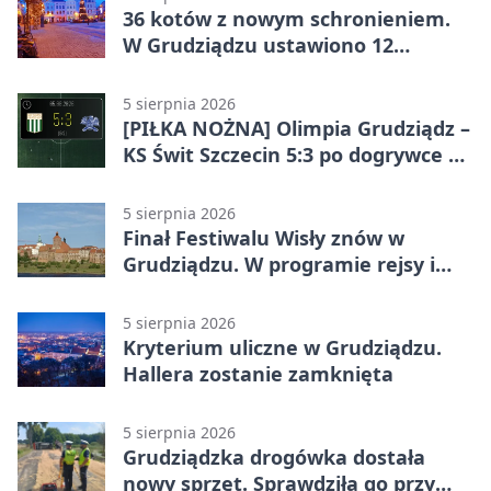
36 kotów z nowym schronieniem.
W Grudziądzu ustawiono 12
potrójnych budek
5 sierpnia 2026
[PIŁKA NOŻNA] Olimpia Grudziądz –
KS Świt Szczecin 5:3 po dogrywce w
Pucharze Polski. Gospodarze
odwrócili losy meczu
5 sierpnia 2026
Finał Festiwalu Wisły znów w
Grudziądzu. W programie rejsy i
parady
5 sierpnia 2026
Kryterium uliczne w Grudziądzu.
Hallera zostanie zamknięta
5 sierpnia 2026
Grudziądzka drogówka dostała
nowy sprzęt. Sprawdziła go przy