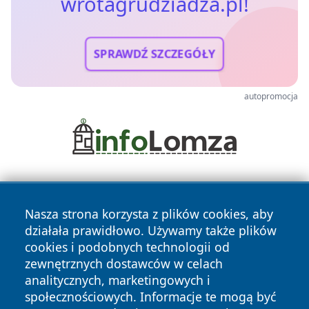
wrotagrudziadza.pl!
SPRAWDŹ SZCZEGÓŁY
autopromocja
Nasza strona korzysta z plików cookies, aby
działała prawidłowo. Używamy także plików
cookies i podobnych technologii od
zewnętrznych dostawców w celach
Copyright © 2026 wrotagrudziadza.pl Wszystkie prawa
analitycznych, marketingowych i
zastrzeżone.
społecznościowych. Informacje te mogą być