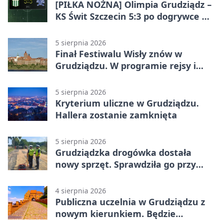
[PIŁKA NOŻNA] Olimpia Grudziądz –
KS Świt Szczecin 5:3 po dogrywce w
Pucharze Polski. Gospodarze
odwrócili losy meczu
5 sierpnia 2026
Finał Festiwalu Wisły znów w
Grudziądzu. W programie rejsy i
parady
5 sierpnia 2026
Kryterium uliczne w Grudziądzu.
Hallera zostanie zamknięta
5 sierpnia 2026
Grudziądzka drogówka dostała
nowy sprzęt. Sprawdziła go przy
ciągniku
4 sierpnia 2026
Publiczna uczelnia w Grudziądzu z
nowym kierunkiem. Będzie