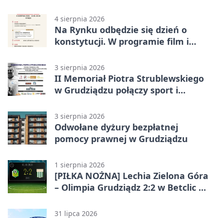
Zarządzanie
4 sierpnia 2026
Na Rynku odbędzie się dzień o
konstytucji. W programie film i
debata
3 sierpnia 2026
II Memoriał Piotra Strublewskiego
w Grudziądzu połączy sport i
jubileusz
3 sierpnia 2026
Odwołane dyżury bezpłatnej
pomocy prawnej w Grudziądzu
1 sierpnia 2026
[PIŁKA NOŻNA] Lechia Zielona Góra
– Olimpia Grudziądz 2:2 w Betclic 2.
lidze. Olimpia wyrwała punkt w
końcówce
31 lipca 2026