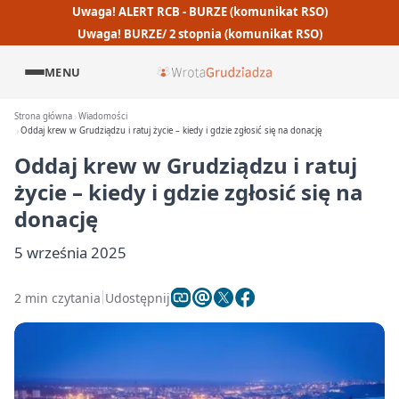
Uwaga! ALERT RCB - BURZE (komunikat RSO)
Uwaga! BURZE/ 2 stopnia (komunikat RSO)
MENU
Strona główna
Wiadomości
Oddaj krew w Grudziądzu i ratuj życie – kiedy i gdzie zgłosić się na donację
Oddaj krew w Grudziądzu i ratuj
życie – kiedy i gdzie zgłosić się na
donację
5 września 2025
2 min czytania
Udostępnij