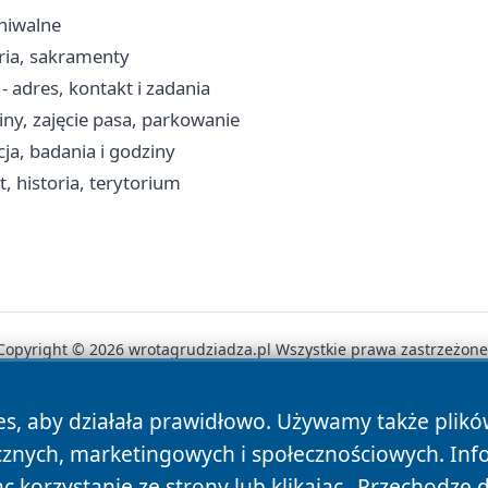
hiwalne
aria, sakramenty
 adres, kontakt i zadania
iny, zajęcie pasa, parkowanie
ja, badania i godziny
, historia, terytorium
Copyright © 2026 wrotagrudziadza.pl Wszystkie prawa zastrzeżone
es, aby działała prawidłowo. Używamy także plik
News
Autorzy
Polityka Prywatności
Polityka Cookie
cznych, marketingowych i społecznościowych. Inf
 korzystanie ze strony lub klikając „Przechodzę 