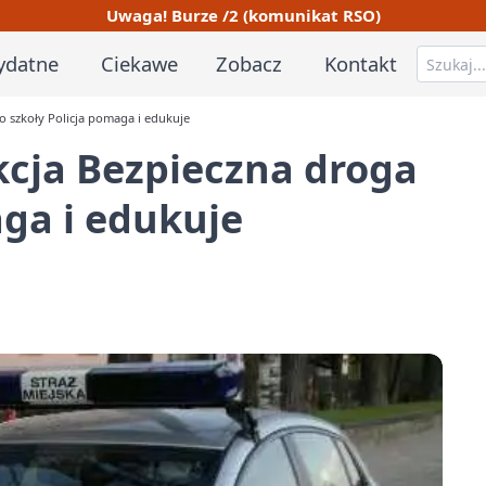
Uwaga! Burze /2 (komunikat RSO)
ydatne
Ciekawe
Zobacz
Kontakt
o szkoły Policja pomaga i edukuje
kcja Bezpieczna droga
aga i edukuje