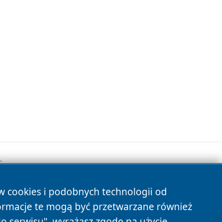
.
ów cookies i podobnych technologii od
s
ormacje te mogą być przetwarzane również
do serwisu", wyrażasz zgodę na użycie