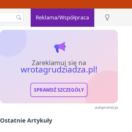
Reklama/Współpraca
Zareklamuj się na
wrotagrudziadza.pl!
SPRAWDŹ SZCZEGÓŁY
autopromocja
Ostatnie Artykuły