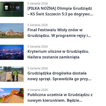
5 sierpnia 2026
[PIŁKA NOŻNA] Olimpia Grudziądz
– KS Świt Szczecin 5:3 po dogrywce
w Pucharze Polski. Gospodarze
odwrócili losy meczu
5 sierpnia 2026
Finał Festiwalu Wisły znów w
Grudziądzu. W programie rejsy i
parady
5 sierpnia 2026
Kryterium uliczne w Grudziądzu.
Hallera zostanie zamknięta
5 sierpnia 2026
Grudziądzka drogówka dostała
nowy sprzęt. Sprawdziła go przy
ciągniku
4 sierpnia 2026
Publiczna uczelnia w Grudziądzu z
nowym kierunkiem. Będzie
Zarządzanie