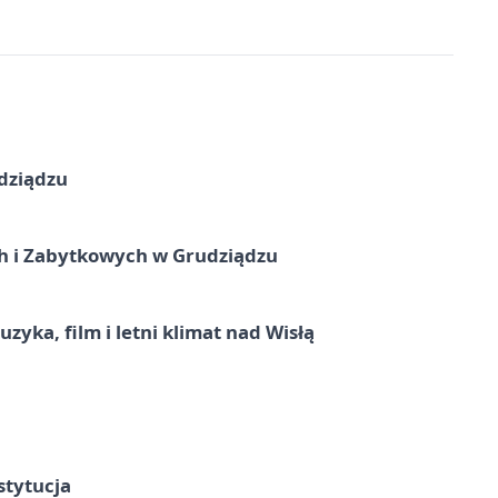
dziądzu
 i Zabytkowych w Grudziądzu
zyka, film i letni klimat nad Wisłą
stytucja