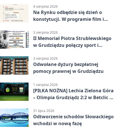
4 sierpnia 2026
Na Rynku odbędzie się dzień o
konstytucji. W programie film i
debata
3 sierpnia 2026
II Memoriał Piotra Strublewskiego
w Grudziądzu połączy sport i
jubileusz
3 sierpnia 2026
Odwołane dyżury bezpłatnej
pomocy prawnej w Grudziądzu
1 sierpnia 2026
[PIŁKA NOŻNA] Lechia Zielona Góra
– Olimpia Grudziądz 2:2 w Betclic 2.
lidze. Olimpia wyrwała punkt w
końcówce
31 lipca 2026
Odtworzenie schodów Słowackiego
wchodzi w nową fazę