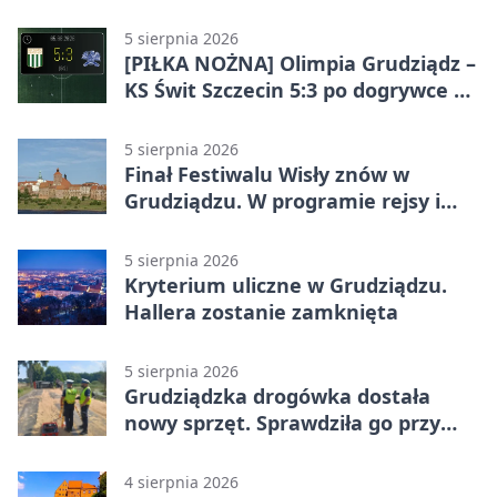
potrójnych budek
5 sierpnia 2026
[PIŁKA NOŻNA] Olimpia Grudziądz –
KS Świt Szczecin 5:3 po dogrywce w
Pucharze Polski. Gospodarze
odwrócili losy meczu
5 sierpnia 2026
Finał Festiwalu Wisły znów w
Grudziądzu. W programie rejsy i
parady
5 sierpnia 2026
Kryterium uliczne w Grudziądzu.
Hallera zostanie zamknięta
5 sierpnia 2026
Grudziądzka drogówka dostała
nowy sprzęt. Sprawdziła go przy
ciągniku
4 sierpnia 2026