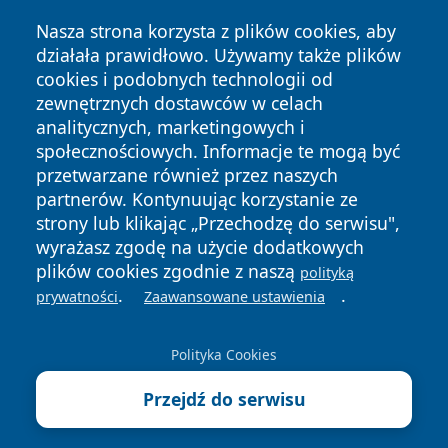
Nasza strona korzysta z plików cookies, aby
działała prawidłowo. Używamy także plików
cookies i podobnych technologii od
zewnętrznych dostawców w celach
analitycznych, marketingowych i
społecznościowych. Informacje te mogą być
Copyright © 2026 wrotagrudziadza.pl Wszystkie prawa
przetwarzane również przez naszych
zastrzeżone.
partnerów. Kontynuując korzystanie ze
strony lub klikając „Przechodzę do serwisu",
wyrażasz zgodę na użycie dodatkowych
Polityka
Polityka
News
Autorzy
plików cookies zgodnie z naszą
polityką
Prywatności
Cookies
.
.
prywatności
Zaawansowane ustawienia
Polityka Cookies
Przejdź do serwisu