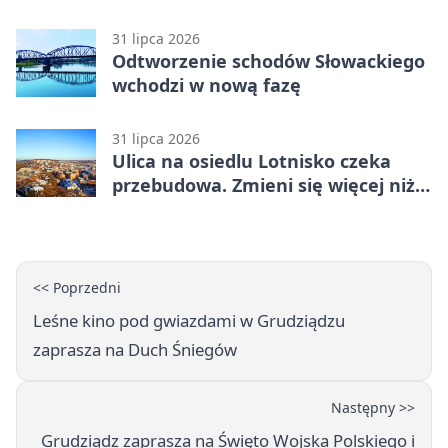
lidze. Olimpia wyrwała punkt w
końcówce
31 lipca 2026
Odtworzenie schodów Słowackiego
wchodzi w nową fazę
31 lipca 2026
Ulica na osiedlu Lotnisko czeka
przebudowa. Zmieni się więcej niż
nawierzchnia
<< Poprzedni
Leśne kino pod gwiazdami w Grudziądzu
zaprasza na Duch Śniegów
Następny >>
Grudziądz zaprasza na Święto Wojska Polskiego i