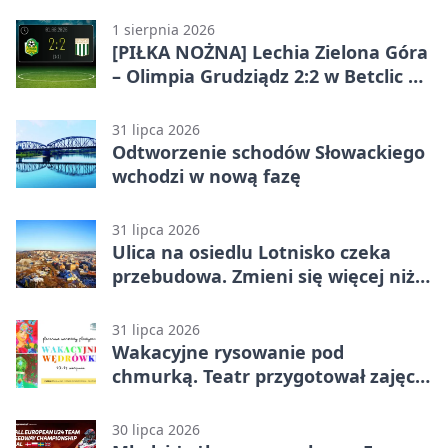
1 sierpnia 2026
[PIŁKA NOŻNA] Lechia Zielona Góra
– Olimpia Grudziądz 2:2 w Betclic 2.
lidze. Olimpia wyrwała punkt w
końcówce
31 lipca 2026
Odtworzenie schodów Słowackiego
wchodzi w nową fazę
31 lipca 2026
Ulica na osiedlu Lotnisko czeka
przebudowa. Zmieni się więcej niż
nawierzchnia
31 lipca 2026
Wakacyjne rysowanie pod
chmurką. Teatr przygotował zajęcia
dla młodych
30 lipca 2026