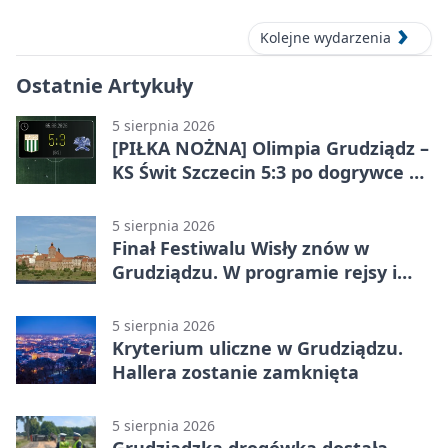
Kolejne wydarzenia
Ostatnie Artykuły
5 sierpnia 2026
[PIŁKA NOŻNA] Olimpia Grudziądz –
KS Świt Szczecin 5:3 po dogrywce w
Pucharze Polski. Gospodarze
odwrócili losy meczu
5 sierpnia 2026
Finał Festiwalu Wisły znów w
Grudziądzu. W programie rejsy i
parady
5 sierpnia 2026
Kryterium uliczne w Grudziądzu.
Hallera zostanie zamknięta
5 sierpnia 2026
Grudziądzka drogówka dostała