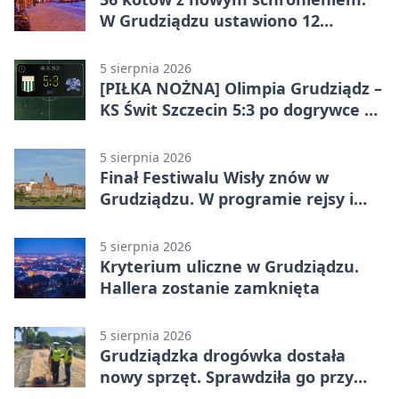
W Grudziądzu ustawiono 12
potrójnych budek
5 sierpnia 2026
[PIŁKA NOŻNA] Olimpia Grudziądz –
KS Świt Szczecin 5:3 po dogrywce w
Pucharze Polski. Gospodarze
odwrócili losy meczu
5 sierpnia 2026
Finał Festiwalu Wisły znów w
Grudziądzu. W programie rejsy i
parady
5 sierpnia 2026
Kryterium uliczne w Grudziądzu.
Hallera zostanie zamknięta
5 sierpnia 2026
Grudziądzka drogówka dostała
nowy sprzęt. Sprawdziła go przy
ciągniku