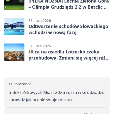
[PIŁKA NOŻNA] Lechia Zielona Góra
– Olimpia Grudziądz 2:2 w Betclic 2.
lidze. Olimpia wyrwała punkt w
końcówce
31 lipca 2026
Odtworzenie schodów Słowackiego
wchodzi w nową fazę
31 lipca 2026
Ulica na osiedlu Lotnisko czeka
przebudowa. Zmieni się więcej niż
nawierzchnia
<< Poprzedni
Indeks Zdrowych Miast 2025 rusza w Grudziądzu
sprawdź jak ocenić swoje miasto