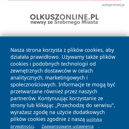
autopromocja
Nasza strona korzysta z plików cookies, aby
działała prawidłowo. Używamy także plików
cookies i podobnych technologii od
zewnętrznych dostawców w celach
Copyright © 2026 wrotagrudziadza.pl Wszystkie prawa
analitycznych, marketingowych i
zastrzeżone.
społecznościowych. Informacje te mogą być
przetwarzane również przez naszych
partnerów. Kontynuując korzystanie ze
Polityka
Polityka
News
Autorzy
strony lub klikając „Przechodzę do serwisu",
Prywatności
Cookies
wyrażasz zgodę na użycie dodatkowych
plików cookies zgodnie z naszą
polityką
.
.
prywatności
Zaawansowane ustawienia