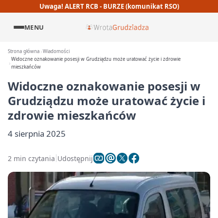
Uwaga! ALERT RCB - BURZE (komunikat RSO)
MENU
Strona główna
Wiadomości
Widoczne oznakowanie posesji w Grudziądzu może uratować życie i zdrowie
mieszkańców
Widoczne oznakowanie posesji w
Grudziądzu może uratować życie i
zdrowie mieszkańców
4 sierpnia 2025
2 min czytania
Udostępnij