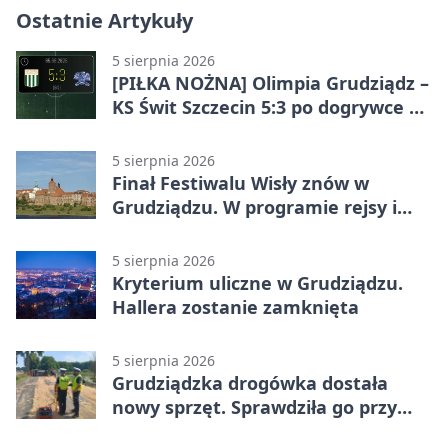
Ostatnie Artykuły
5 sierpnia 2026
[PIŁKA NOŻNA] Olimpia Grudziądz –
KS Świt Szczecin 5:3 po dogrywce w
Pucharze Polski. Gospodarze
odwrócili losy meczu
5 sierpnia 2026
Finał Festiwalu Wisły znów w
Grudziądzu. W programie rejsy i
parady
5 sierpnia 2026
Kryterium uliczne w Grudziądzu.
Hallera zostanie zamknięta
5 sierpnia 2026
Grudziądzka drogówka dostała
nowy sprzęt. Sprawdziła go przy
ciągniku