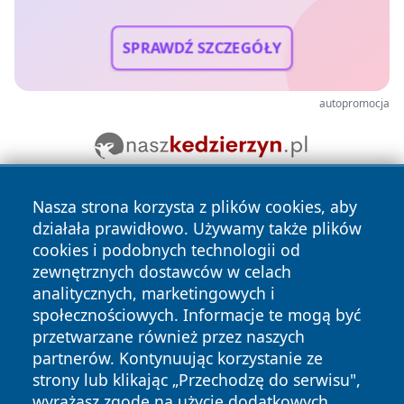
SPRAWDŹ SZCZEGÓŁY
autopromocja
Nasza strona korzysta z plików cookies, aby
działała prawidłowo. Używamy także plików
cookies i podobnych technologii od
zewnętrznych dostawców w celach
analitycznych, marketingowych i
Copyright © 2026 wrotagrudziadza.pl Wszystkie prawa
społecznościowych. Informacje te mogą być
zastrzeżone.
przetwarzane również przez naszych
partnerów. Kontynuując korzystanie ze
strony lub klikając „Przechodzę do serwisu",
Polityka
Polityka
wyrażasz zgodę na użycie dodatkowych
News
Autorzy