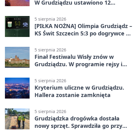
W Grudziądzu ustawiono 12
potrójnych budek
5 sierpnia 2026
[PIŁKA NOŻNA] Olimpia Grudziądz –
KS Świt Szczecin 5:3 po dogrywce w
Pucharze Polski. Gospodarze
odwrócili losy meczu
5 sierpnia 2026
Finał Festiwalu Wisły znów w
Grudziądzu. W programie rejsy i
parady
5 sierpnia 2026
Kryterium uliczne w Grudziądzu.
Hallera zostanie zamknięta
5 sierpnia 2026
Grudziądzka drogówka dostała
nowy sprzęt. Sprawdziła go przy
ciągniku