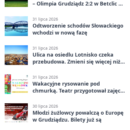
– Olimpia Grudziądz 2:2 w Betclic 2.
lidze. Olimpia wyrwała punkt w
końcówce
31 lipca 2026
Odtworzenie schodów Słowackiego
wchodzi w nową fazę
31 lipca 2026
Ulica na osiedlu Lotnisko czeka
przebudowa. Zmieni się więcej niż
nawierzchnia
31 lipca 2026
Wakacyjne rysowanie pod
chmurką. Teatr przygotował zajęcia
dla młodych
30 lipca 2026
Młodzi żużlowcy powalczą o Europę
w Grudziądzu. Bilety już są