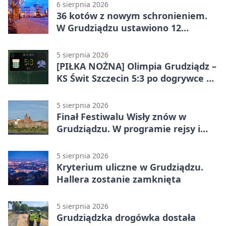
6 sierpnia 2026
36 kotów z nowym schronieniem.
W Grudziądzu ustawiono 12
potrójnych budek
5 sierpnia 2026
[PIŁKA NOŻNA] Olimpia Grudziądz –
KS Świt Szczecin 5:3 po dogrywce w
Pucharze Polski. Gospodarze
odwrócili losy meczu
5 sierpnia 2026
Finał Festiwalu Wisły znów w
Grudziądzu. W programie rejsy i
parady
5 sierpnia 2026
Kryterium uliczne w Grudziądzu.
Hallera zostanie zamknięta
5 sierpnia 2026
Grudziądzka drogówka dostała