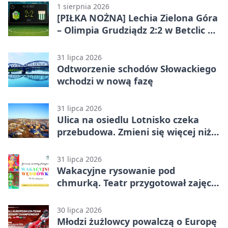
1 sierpnia 2026
[PIŁKA NOŻNA] Lechia Zielona Góra
– Olimpia Grudziądz 2:2 w Betclic 2.
lidze. Olimpia wyrwała punkt w
końcówce
31 lipca 2026
Odtworzenie schodów Słowackiego
wchodzi w nową fazę
31 lipca 2026
Ulica na osiedlu Lotnisko czeka
przebudowa. Zmieni się więcej niż
nawierzchnia
31 lipca 2026
Wakacyjne rysowanie pod
chmurką. Teatr przygotował zajęcia
dla młodych
30 lipca 2026
Młodzi żużlowcy powalczą o Europę