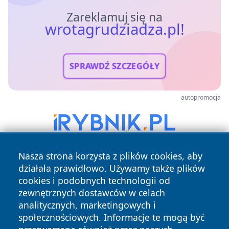
Zareklamuj się na
wrotagrudziadza.pl!
SPRAWDŹ SZCZEGÓŁY
autopromocja
Nasza strona korzysta z plików cookies, aby
działała prawidłowo. Używamy także plików
cookies i podobnych technologii od
zewnętrznych dostawców w celach
analitycznych, marketingowych i
społecznościowych. Informacje te mogą być
Copyright © 2026 wrotagrudziadza.pl Wszystkie prawa