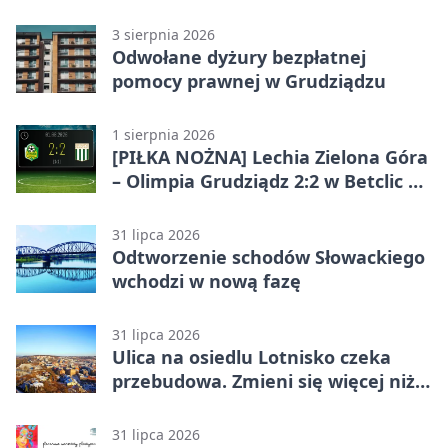
jubileusz
3 sierpnia 2026
Odwołane dyżury bezpłatnej
pomocy prawnej w Grudziądzu
1 sierpnia 2026
[PIŁKA NOŻNA] Lechia Zielona Góra
– Olimpia Grudziądz 2:2 w Betclic 2.
lidze. Olimpia wyrwała punkt w
końcówce
31 lipca 2026
Odtworzenie schodów Słowackiego
wchodzi w nową fazę
31 lipca 2026
Ulica na osiedlu Lotnisko czeka
przebudowa. Zmieni się więcej niż
nawierzchnia
31 lipca 2026