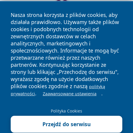
Nasza strona korzysta z plików cookies, aby
działała prawidłowo. Używamy także plików
cookies i podobnych technologii od
zewnętrznych dostawców w celach
analitycznych, marketingowych i
społecznościowych. Informacje te mogą być
przetwarzane również przez naszych
Copyright © 2026 wrotagrudziadza.pl Wszystkie prawa
partnerów. Kontynuując korzystanie ze
zastrzeżone.
strony lub klikając „Przechodzę do serwisu",
wyrażasz zgodę na użycie dodatkowych
plików cookies zgodnie z naszą
Polityka
Polityka
polityką
News
Autorzy
.
.
Prywatności
Cookies
prywatności
Zaawansowane ustawienia
Polityka Cookies
Przejdź do serwisu