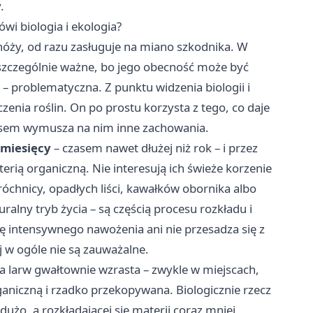
.
wi biologia i ekologia?
dnóży, od razu zasługuje na miano szkodnika. W
 szczególnie ważne, bo jego obecność może być
– problematyczna. Z punktu widzenia biologii i
czenia roślin. On po prostu korzysta z tego, co daje
zasem wymusza na nim inne zachowania.
 miesięcy
– czasem nawet dłużej niż rok – i przez
erią organiczną. Nie interesują ich świeże korzenie
róchnicy, opadłych liści, kawałków obornika albo
alny tryb życia – są częścią procesu rozkładu i
ię intensywnego nawożenia ani nie przesadza się z
j w ogóle nie są zauważalne.
a larw gwałtownie wzrasta – zwykle w miejscach,
rganiczną i rzadko przekopywana. Biologicznie rzecz
dużo, a rozkładającej się materii coraz mniej,