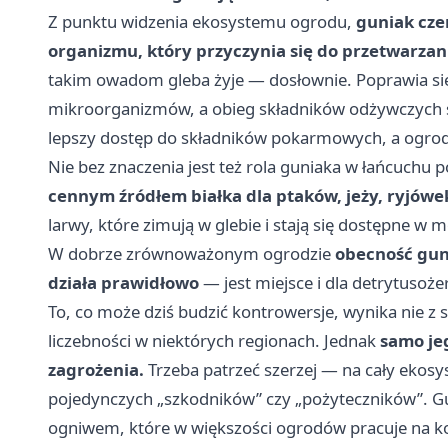
Z punktu widzenia ekosystemu ogrodu,
guniak czer
organizmu, który przyczynia się do przetwarza
takim owadom gleba żyje — dosłownie. Poprawia się
mikroorganizmów, a obieg składników odżywczych sta
lepszy dostęp do składników pokarmowych, a ogrodn
Nie bez znaczenia jest też rola guniaka w łańcuchu
cennym źródłem białka dla ptaków, jeży, ryjów
larwy, które zimują w glebie i stają się dostępne 
W dobrze zrównoważonym ogrodzie
obecność gun
działa prawidłowo
— jest miejsce i dla detrytusoże
To, co może dziś budzić kontrowersje, wynika nie z 
liczebności w niektórych regionach. Jednak
samo jeg
zagrożenia.
Trzeba patrzeć szerzej — na cały ekosy
pojedynczych „szkodników” czy „pożyteczników”. Gun
ogniwem, które w większości ogrodów pracuje na kor