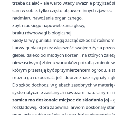
trzeba działać – ale warto wtedy uważnie przyjrzeć
sam w sobie, tylko często objawem innych zjawisk:
nadmiaru nawożenia organicznego,
zbyt rzadkiego napowietrzania gleby,
braku równowagi biologicznej
Kiedy larwy guniaka mogą zacząć szkodzić roślinom
Larwy guniaka przez większość swojego życia pozost
glebie, daleko od młodych korzeni, na których zależy
niewłaściwym) zbiegu warunków potrafią zmienić swó
którym przestają być sprzymierzeńcem ogrodu, a staj
można go rozpoznać, jeśli dobrze znasz sygnały z gl
Do szkód dochodzi w glebach zasobnych w materię 
systematycznie zasilanych nawozami naturalnymi i
samica ma doskonałe miejsce do składania jaj
– g
rozkładowej, która zapewnia larwom doskonały start.
populacja szybko rośnie, a larwy, które pierwotnie