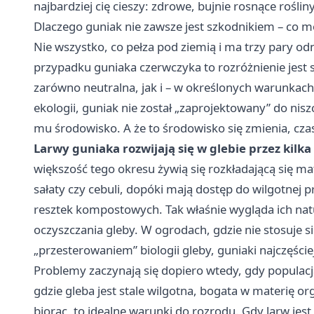
najbardziej cię cieszy: zdrowe, bujnie rosnące rośliny
Dlaczego guniak nie zawsze jest szkodnikiem – co mó
Nie wszystko, co pełza pod ziemią i ma trzy pary o
przypadku guniaka czerwczyka to rozróżnienie jest
zarówno neutralna, jak i – w określonych warunkach 
ekologii, guniak nie został „zaprojektowany” do nisz
mu środowisko. A że to środowisko się zmienia, c
Larwy guniaka rozwijają się w glebie przez kilka
większość tego okresu żywią się rozkładającą się mat
sałaty czy cebuli, dopóki mają dostęp do wilgotnej p
resztek kompostowych. Tak właśnie wygląda ich natur
oczyszczania gleby. W ogrodach, gdzie nie stosuje s
„przesterowaniem” biologii gleby, guniaki najczęście
Problemy zaczynają się dopiero wtedy, gdy populacj
gdzie gleba jest stale wilgotna, bogata w materię o
biorąc, to idealne warunki do rozrodu. Gdy larw jest 