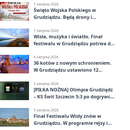
7 sierpnia 2026
Święto Wojska Polskiego w
Grudziądzu. Będą drony i
wojskowa grochówka
7 sierpnia 2026
Wisła, muzyka i światło. Finał
festiwalu w Grudziądzu potrwa do
wieczora
6 sierpnia 2026
36 kotów z nowym schronieniem.
W Grudziądzu ustawiono 12
potrójnych budek
5 sierpnia 2026
[PIŁKA NOŻNA] Olimpia Grudziądz
– KS Świt Szczecin 5:3 po dogrywce
w Pucharze Polski. Gospodarze
odwrócili losy meczu
5 sierpnia 2026
Finał Festiwalu Wisły znów w
Grudziądzu. W programie rejsy i
parady