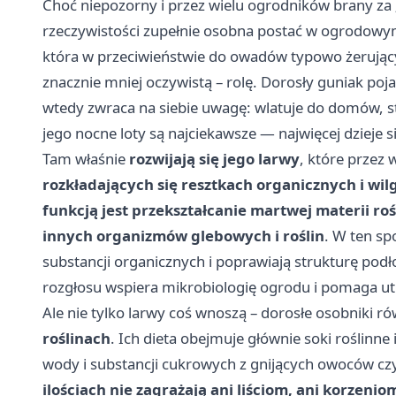
Choć niepozorny i przez wielu ogrodników brany za 
rzeczywistości zupełnie osobna postać w ogrodowym
która w przeciwieństwie do owadów typowo żerujący
znacznie mniej oczywistą – rolę. Dorosły guniak pojaw
wtedy zwraca na siebie uwagę: wlatuje do domów, stu
jego nocne loty są najciekawsze — najwięcej dzieje s
Tam właśnie
rozwijają się jego larwy
, które przez 
rozkładających się resztkach organicznych i wil
funkcją jest przekształcanie martwej materii roś
innych organizmów glebowych i roślin
. W ten sp
substancji organicznych i poprawiają strukturę podło
rozgłosu wspiera mikrobiologię ogrodu i pomaga u
Ale nie tylko larwy coś wnoszą – dorosłe osobniki r
roślinach
. Ich dieta obejmuje głównie soki roślinne 
wody i substancji cukrowych z gnijących owoców czy
ilościach nie zagrażają ani liściom, ani korzeni