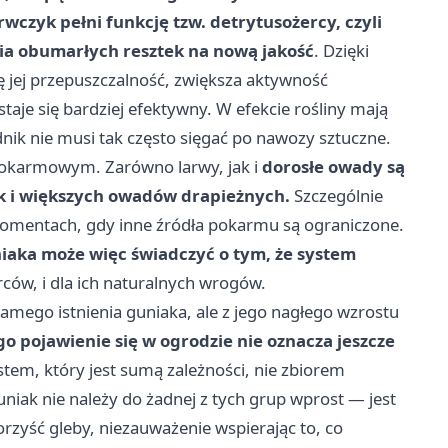
wczyk pełni funkcję tzw. detrytusożercy, czyli
nia obumarłych resztek na nową jakość
. Dzięki
 jej przepuszczalność, zwiększa aktywność
je się bardziej efektywny. W efekcie rośliny mają
ik nie musi tak często sięgać po nawozy sztuczne.
 pokarmowym. Zarówno larwy, jak i
dorosłe owady są
ek i większych owadów drapieżnych.
Szczególnie
w momentach, gdy inne źródła pokarmu są ograniczone.
iaka może więc świadczyć o tym, że system
rców, i dla ich naturalnych wrogów.
samego istnienia guniaka, ale z jego nagłego wzrostu
o pojawienie się w ogrodzie nie oznacza jeszcze
stem, który jest sumą zależności, nie zbiorem
iak nie należy do żadnej z tych grup wprost — jest
zyść gleby, niezauważenie wspierając to, co