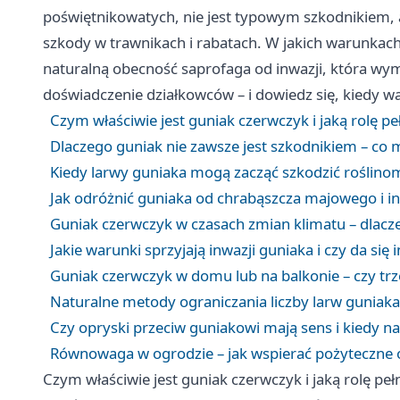
poświętnikowatych, nie jest typowym szkodnikiem, 
szkody w trawnikach i rabatach. W jakich warunkach 
naturalną obecność saprofaga od inwazji, która wym
doświadczenie działkowców – i dowiedz się, kiedy wa
Czym właściwie jest guniak czerwczyk i jaką rolę p
Dlaczego guniak nie zawsze jest szkodnikiem – co m
Kiedy larwy guniaka mogą zacząć szkodzić roślino
Jak odróżnić guniaka od chrabąszcza majowego i 
Guniak czerwczyk w czasach zmian klimatu – dlacze
Jakie warunki sprzyjają inwazji guniaka i czy da się
Guniak czerwczyk w domu lub na balkonie – czy trz
Naturalne metody ograniczania liczby larw guniak
Czy opryski przeciw guniakowi mają sens i kiedy n
Równowaga w ogrodzie – jak wspierać pożyteczne o
Czym właściwie jest guniak czerwczyk i jaką rolę pe