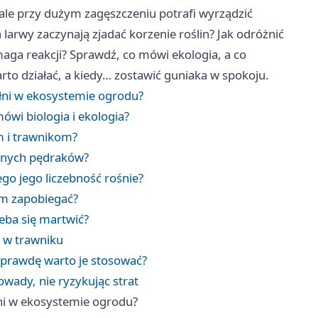
ale przy dużym zagęszczeniu potrafi wyrządzić
larwy zaczynają zjadać korzenie roślin? Jak odróżnić
aga reakcji? Sprawdź, co mówi ekologia, a co
rto działać, a kiedy… zostawić guniaka w spokoju.
ełni w ekosystemie ogrodu?
ówi biologia i ekologia?
m i trawnikom?
innych pędraków?
go jego liczebność rośnie?
 im zapobiegać?
eba się martwić?
a w trawniku
aprawdę warto je stosować?
wady, nie ryzykując strat
łni w ekosystemie ogrodu?