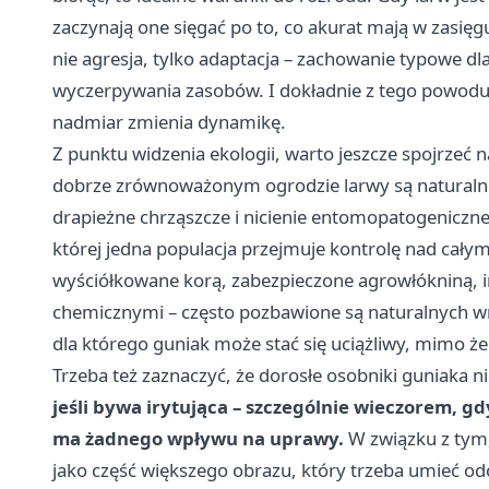
zaczynają one sięgać po to, co akurat mają w zasięgu
nie agresja, tylko adaptacja – zachowanie typowe d
wyczerpywania zasobów. I dokładnie z tego powodu 
nadmiar zmienia dynamikę.
Z punktu widzenia ekologii, warto jeszcze spojrzeć
dobrze zrównoważonym ogrodzie larwy są naturalnie
drapieżne chrząszcze i nicienie entomopatogeniczne.
której jedna populacja przejmuje kontrolę nad cały
wyściółkowane korą, zabezpieczone agrowłókniną, 
chemicznymi – często pozbawione są naturalnych 
dla którego guniak może stać się uciążliwy, mimo ż
Trzeba też zaznaczyć, że dorosłe osobniki guniaka nie
jeśli bywa irytująca – szczególnie wieczorem, g
ma żadnego wpływu na uprawy.
W związku z tym, 
jako część większego obrazu, który trzeba umieć odcz