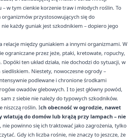
 – w tym cienkie korzenie traw i młodych roślin. To
la organizmów przystosowujących się do
nie każdy guniak jest szkodnikiem – dopiero jego
 na relacje między guniakiem a innymi organizmami. W
 ograniczane przez jeże, ptaki, kretowate, ropuchy,
 Dopóki ten układ działa, nie dochodzi do sytuacji, w
m siedliskiem. Niestety, nowoczesne ogrody –
intensywnie podlewane i chronione środkami
wrogów owadów glebowych. I to jest główny powód,
e sam z siebie nie należy do typowych szkodników.
 niszczą roślin. I
ch obecność w ogrodzie, nawet
dy wlatują do domów lub krążą przy lampach – nie
nie powinno się ich traktować jako zagrożenia, tylko
ytać. Gdy ich liczba rośnie, nie znaczy to jeszcze, że