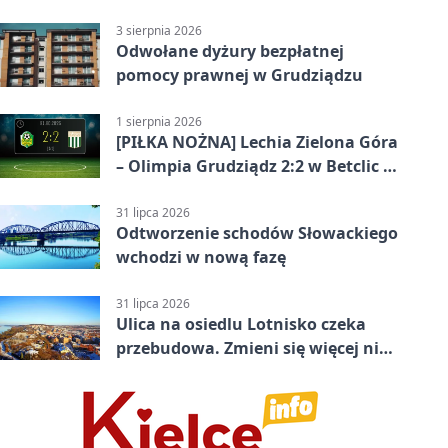
jubileusz
3 sierpnia 2026
Odwołane dyżury bezpłatnej
pomocy prawnej w Grudziądzu
1 sierpnia 2026
[PIŁKA NOŻNA] Lechia Zielona Góra
– Olimpia Grudziądz 2:2 w Betclic 2.
lidze. Olimpia wyrwała punkt w
końcówce
31 lipca 2026
Odtworzenie schodów Słowackiego
wchodzi w nową fazę
31 lipca 2026
Ulica na osiedlu Lotnisko czeka
przebudowa. Zmieni się więcej niż
nawierzchnia