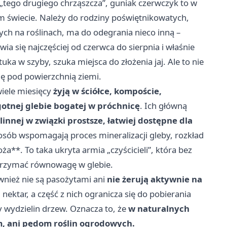
„tego drugiego chrząszcza”, guniak czerwczyk to w
 świecie. Należy do rodziny poświętnikowatych,
ch na roślinach, ma do odegrania nieco inną –
ia się najczęściej od czerwca do sierpnia i właśnie
ka w szyby, szuka miejsca do złożenia jaj. Ale to nie
ię pod powierzchnią ziemi.
wiele miesięcy
żyją w ściółce, kompoście,
gotnej glebie bogatej w próchnicę
. Ich główną
linnej w związki prostsze, łatwiej dostępne dla
osób wspomagają proces mineralizacji gleby, rozkład
ża**. To taka ukryta armia „czyścicieli”, która bez
trzymać równowagę w glebie.
ównież nie są pasożytami ani
nie żerują aktywnie na
i nektar, a część z nich ogranicza się do pobierania
 wydzielin drzew. Oznacza to, że
w naturalnych
om, ani pędom roślin ogrodowych.