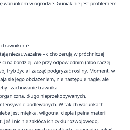
 się warunkom w ogrodzie. Guniak nie jest problemem
 i trawnikom?
ają niezauważalne – cicho żerują w próchniczej
 ci najbardziej. Ale przy odpowiednim (albo raczej –
j tryb życia i zacząć podgryzać rośliny. Moment, w
ą się jego obciążeniem, nie następuje nagle, ale
eby i zachowanie trawnika.
organiczną, długo nieprzekopywanych,
 intensywnie podlewanych. W takich warunkach
leba jest miękka, wilgotna, ciepła i pełna materii
 Jeśli nic nie zakłóca ich cyklu rozwojowego,
 żerowały na martwych szczątkach, zaczynają szukać