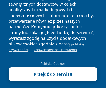
zewnętrznych dostawców w celach
analitycznych, marketingowych i
społecznościowych. Informacje te mogą być
przetwarzane również przez naszych
Copyright © 2026 wrotagrudziadza.pl Wszystkie prawa
partnerów. Kontynuując korzystanie ze
zastrzeżone.
strony lub klikając „Przechodzę do serwisu",
wyrażasz zgodę na użycie dodatkowych
plików cookies zgodnie z naszą
polityką
Polityka
Polityka
.
.
News
Autorzy
prywatności
Zaawansowane ustawienia
Prywatności
Cookies
Polityka Cookies
Przejdź do serwisu