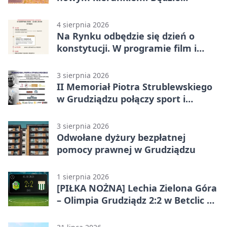
Zarządzanie
4 sierpnia 2026
Na Rynku odbędzie się dzień o
konstytucji. W programie film i
debata
3 sierpnia 2026
II Memoriał Piotra Strublewskiego
w Grudziądzu połączy sport i
jubileusz
3 sierpnia 2026
Odwołane dyżury bezpłatnej
pomocy prawnej w Grudziądzu
1 sierpnia 2026
[PIŁKA NOŻNA] Lechia Zielona Góra
– Olimpia Grudziądz 2:2 w Betclic 2.
lidze. Olimpia wyrwała punkt w
końcówce