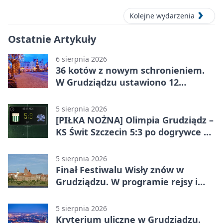
Kolejne wydarzenia
Ostatnie Artykuły
6 sierpnia 2026
36 kotów z nowym schronieniem.
W Grudziądzu ustawiono 12
potrójnych budek
5 sierpnia 2026
[PIŁKA NOŻNA] Olimpia Grudziądz –
KS Świt Szczecin 5:3 po dogrywce w
Pucharze Polski. Gospodarze
odwrócili losy meczu
5 sierpnia 2026
Finał Festiwalu Wisły znów w
Grudziądzu. W programie rejsy i
parady
5 sierpnia 2026
Kryterium uliczne w Grudziądzu.