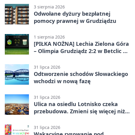
3 sierpnia 2026
Odwołane dyżury bezpłatnej
pomocy prawnej w Grudziądzu
1 sierpnia 2026
[PIŁKA NOŻNA] Lechia Zielona Góra
– Olimpia Grudziądz 2:2 w Betclic 2.
lidze. Olimpia wyrwała punkt w
końcówce
31 lipca 2026
Odtworzenie schodów Słowackiego
wchodzi w nową fazę
31 lipca 2026
Ulica na osiedlu Lotnisko czeka
przebudowa. Zmieni się więcej niż
nawierzchnia
31 lipca 2026
Wakacyjne rysowanie pod