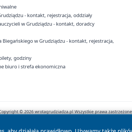
hiwalne
dziądzu - kontakt, rejestracja, oddziały
zycieli w Grudziądzu - kontakt, doradcy
a Biegańskiego w Grudziądzu - kontakt, rejestracja,
ilety, godziny
ne biuro i strefa ekonomiczna
Copyright © 2026 wrotagrudziadza.pl Wszystkie prawa zastrzeżone
es, aby działała prawidłowo. Używamy także plik