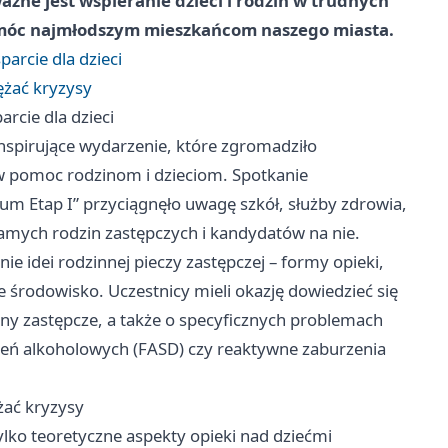
ażne jest wspieranie dzieci i rodzin w trudnych
pomóc najmłodszym mieszkańcom naszego miasta.
arcie dla dzieci
ężać kryzysy
rcie dla dzieci
nspirujące wydarzenie, które zgromadziło
 w pomoc rodzinom i dzieciom. Spotkanie
m Etap I” przyciągnęło uwagę szkół, służby zdrowia,
samych rodzin zastępczych i kandydatów na nie.
 idei rodzinnej pieczy zastępczej – formy opieki,
e środowisko. Uczestnicy mieli okazję dowiedzieć się
iny zastępcze, a także o specyficznych problemach
eń alkoholowych (FASD) czy reaktywne zaburzenia
żać kryzysy
ylko teoretyczne aspekty opieki nad dziećmi