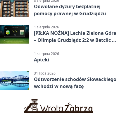
3 sierpnia 2026
Odwołane dyżury bezpłatnej
pomocy prawnej w Grudziądzu
1 sierpnia 2026
[PIŁKA NOŻNA] Lechia Zielona Góra
– Olimpia Grudziądz 2:2 w Betclic 2.
lidze. Olimpia wyrwała punkt w
końcówce
1 sierpnia 2026
Apteki
31 lipca 2026
Odtworzenie schodów Słowackiego
wchodzi w nową fazę