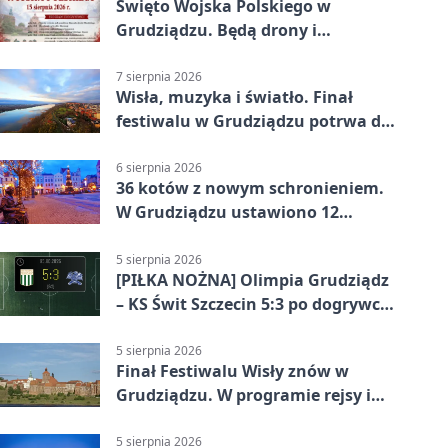
Święto Wojska Polskiego w
Grudziądzu. Będą drony i
wojskowa grochówka
7 sierpnia 2026
Wisła, muzyka i światło. Finał
festiwalu w Grudziądzu potrwa do
wieczora
6 sierpnia 2026
36 kotów z nowym schronieniem.
W Grudziądzu ustawiono 12
potrójnych budek
5 sierpnia 2026
[PIŁKA NOŻNA] Olimpia Grudziądz
– KS Świt Szczecin 5:3 po dogrywce
w Pucharze Polski. Gospodarze
odwrócili losy meczu
5 sierpnia 2026
Finał Festiwalu Wisły znów w
Grudziądzu. W programie rejsy i
parady
5 sierpnia 2026