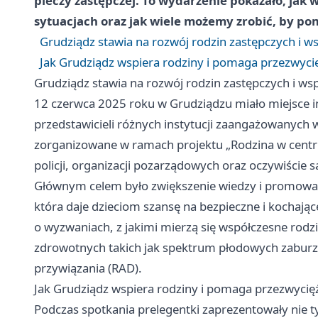
pieczy zastępczej. To wydarzenie pokazało, jak w
sytuacjach oraz jak wiele możemy zrobić, by 
Grudziądz stawia na rozwój rodzin zastępczych i wsp
Jak Grudziądz wspiera rodziny i pomaga przezwyci
Grudziądz stawia na rozwój rodzin zastępczych i wspa
12 czerwca 2025 roku w Grudziądzu miało miejsce i
przedstawicieli różnych instytucji zaangażowanych
zorganizowane w ramach projektu „Rodzina w centru
policji, organizacji pozarządowych oraz oczywiście 
Głównym celem było zwiększenie wiedzy i promowanie
która daje dzieciom szansę na bezpieczne i kochając
o wyzwaniach, z jakimi mierzą się współczesne rodz
zdrowotnych takich jak spektrum płodowych zaburz
przywiązania (RAD).
Jak Grudziądz wspiera rodziny i pomaga przezwycię
Podczas spotkania prelegentki zaprezentowały nie t