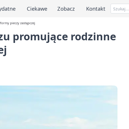
ydatne
Ciekawe
Zobacz
Kontakt
ormy pieczy zastępczej
zu promujące rodzinne
ej