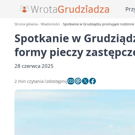
Prz
Strona główna
Wiadomości
Spotkanie w Grudziądzu promujące rodzinne f
Spotkanie w Grudziąd
formy pieczy zastępcz
28 czerwca 2025
2 min czytania
Udostępnij