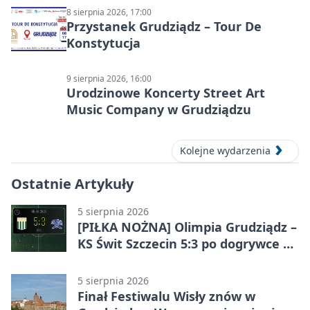
8 sierpnia 2026, 17:00
Przystanek Grudziądz – Tour De
Konstytucja
9 sierpnia 2026, 16:00
Urodzinowe Koncerty Street Art
Music Company w Grudziądzu
Kolejne wydarzenia
Ostatnie Artykuły
5 sierpnia 2026
[PIŁKA NOŻNA] Olimpia Grudziądz –
KS Świt Szczecin 5:3 po dogrywce w
Pucharze Polski. Gospodarze
odwrócili losy meczu
5 sierpnia 2026
Finał Festiwalu Wisły znów w