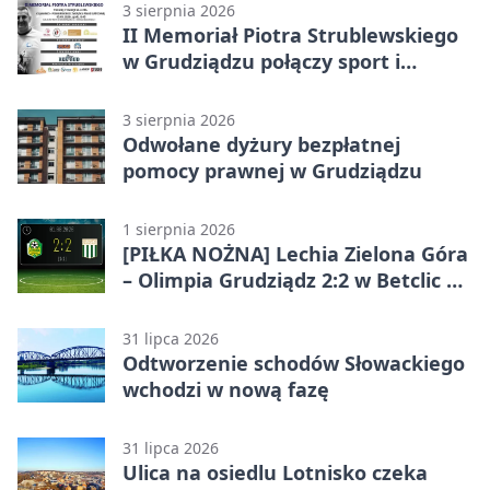
3 sierpnia 2026
II Memoriał Piotra Strublewskiego
w Grudziądzu połączy sport i
jubileusz
3 sierpnia 2026
Odwołane dyżury bezpłatnej
pomocy prawnej w Grudziądzu
1 sierpnia 2026
[PIŁKA NOŻNA] Lechia Zielona Góra
– Olimpia Grudziądz 2:2 w Betclic 2.
lidze. Olimpia wyrwała punkt w
końcówce
31 lipca 2026
Odtworzenie schodów Słowackiego
wchodzi w nową fazę
31 lipca 2026
Ulica na osiedlu Lotnisko czeka