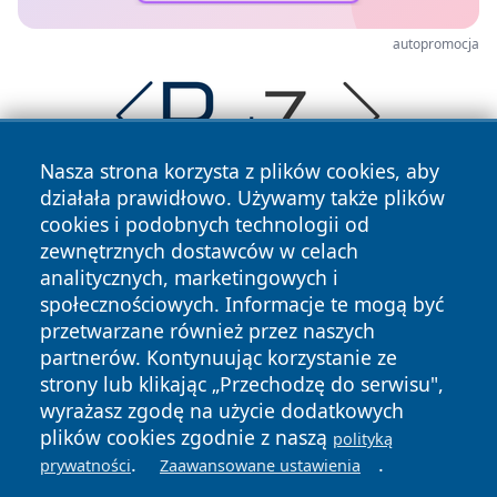
autopromocja
Nasza strona korzysta z plików cookies, aby
działała prawidłowo. Używamy także plików
cookies i podobnych technologii od
zewnętrznych dostawców w celach
analitycznych, marketingowych i
społecznościowych. Informacje te mogą być
przetwarzane również przez naszych
Copyright © 2026 wrotagrudziadza.pl Wszystkie prawa
zastrzeżone.
partnerów. Kontynuując korzystanie ze
strony lub klikając „Przechodzę do serwisu",
wyrażasz zgodę na użycie dodatkowych
Polityka
Polityka
plików cookies zgodnie z naszą
polityką
News
Autorzy
Prywatności
Cookies
.
.
prywatności
Zaawansowane ustawienia